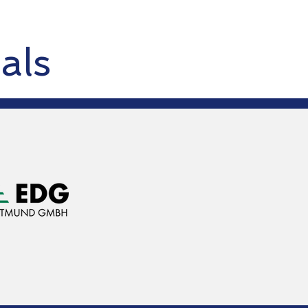
als
"Die Geodaten
Spacedatists unterstü
bei der Erfassung v
Strategische Un
EDG Entso